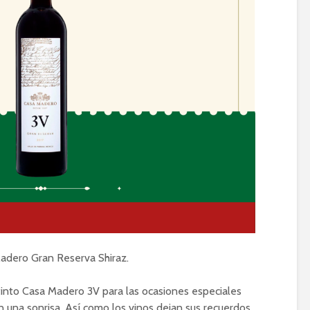
adero Gran Reserva Shiraz.
 tinto Casa Madero 3V para las ocasiones especiales
 una sonrisa. Así como los vinos dejan sus recuerdos