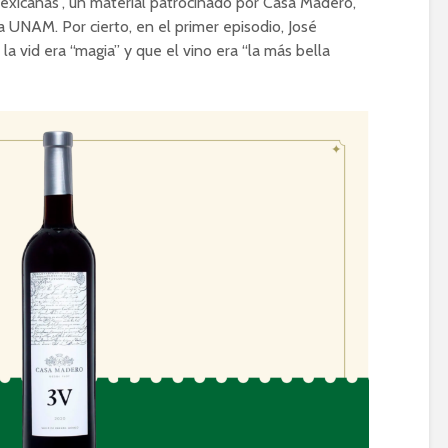
mexicanas”, un material patrocinado por Casa Madero,
a UNAM. Por cierto, en el primer episodio, José
la vid era “magia” y que el vino era “la más bella