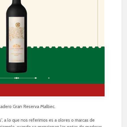
adero Gran Reserva Malbec.
s”, a lo que nos referimos es a olores o marcas de
r ejemplo, cuando se mencionan las notas de maderas